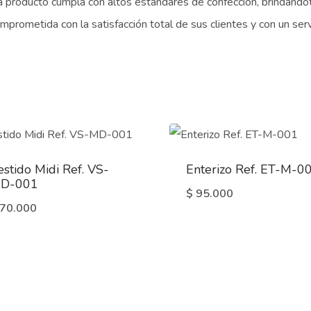
 producto cumpla con altos estándares de confección, brindándo
rometida con la satisfacción total de sus clientes y con un serv
estido Midi Ref. VS-
Enterizo Ref. ET-M-0
D-001
$
95.000
70.000