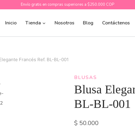
Envío gratis en compras superiores a $250.000 COP
Inicio
Tienda
Nosotros
Blog
Contáctenos
Elegante Francés Ref. BL-BL-001
BLUSAS
Blusa Elega
BL-BL-001
$
50.000