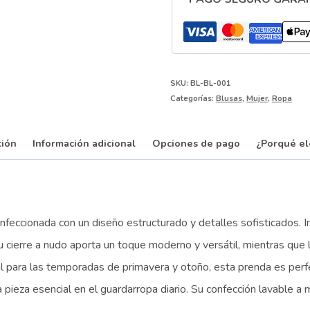
Ref.
BL-
BL-
001
SKU:
BL-BL-001
cantidad
Categorías:
Blusas
,
Mujer
,
Ropa
ción
Información adicional
Opciones de pago
¿Porqué el
onfeccionada con un diseño estructurado y detalles sofisticados. 
u cierre a nudo aporta un toque moderno y versátil, mientras que 
eal para las temporadas de primavera y otoño, esta prenda es per
pieza esencial en el guardarropa diario. Su confección lavable a m