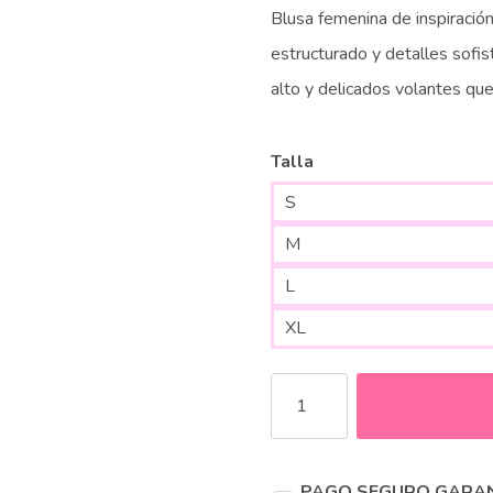
Blusa femenina de inspiración
estructurado y detalles sofis
alto y delicados volantes que
Talla
S
M
L
XL
Blusa
Elegante
Francés
PAGO SEGURO GARA