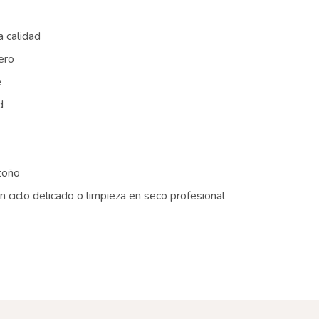
a calidad
gero
e
d
toño
 ciclo delicado o limpieza en seco profesional