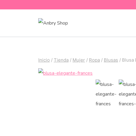
Saltar
al
contenido
Inicio
/
Tienda
/
Mujer
/
Ropa
/
Blusas
/
Blusa 