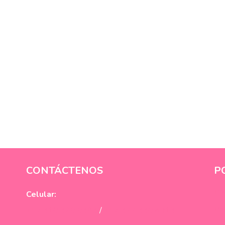
CONTÁCTENOS
P
Pol
Celular:
Pol
+57 310 320 0383
/
+57 322 330 4913