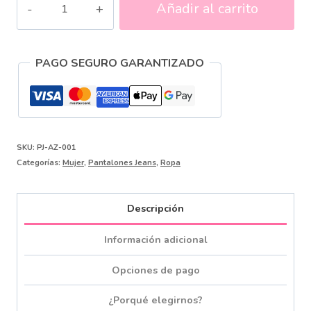
Añadir al carrito
Clásico
Recto
PAGO SEGURO GARANTIZADO
Ref.
PJ-
AZ-
001
SKU:
PJ-AZ-001
cantidad
Categorías:
Mujer
,
Pantalones Jeans
,
Ropa
Descripción
Información adicional
Opciones de pago
¿Porqué elegirnos?