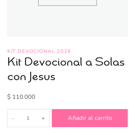
KIT DEVOCIONAL 2026
Kit Devocional a Solas
con Jesus
$
110.000
Kit
Añadir al carrito
Devocional
a