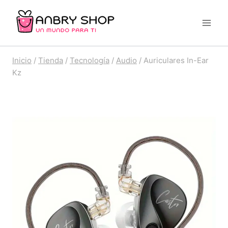
Saltar
al
contenido
Inicio
/
Tienda
/
Tecnología
/
Audio
/
Auriculares In-Ear
Kz