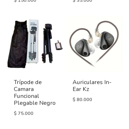
$
150.000
$
35.000
Trípode de
Auriculares In-
Camara
Ear Kz
Funcional
$
80.000
Plegable Negro
$
75.000